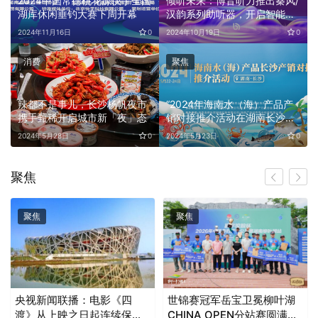
/
2024中国常德桃花源快手全国
倾听未来：博音听力推出秦风/
湖库休闲垂钓大赛下周开幕
汉韵系列助听器，开启智能聆
听新时代
0
2024年11月16日
0
2024年10月19日
0
消费
聚焦
辣都不是事儿，长沙杨帆夜市
“2024年海南水（海）产品产
携手甄稀开启城市新「夜」态
销对接推介活动在湖南长沙举
办”
0
2024年5月28日
0
2024年5月23日
0
聚焦
聚焦
聚焦
央视新闻联播：电影《四
世锦赛冠军岳宝卫冕柳叶湖
渡》从上映之日起连续保持
CHINA OPEN分站赛圆满闭