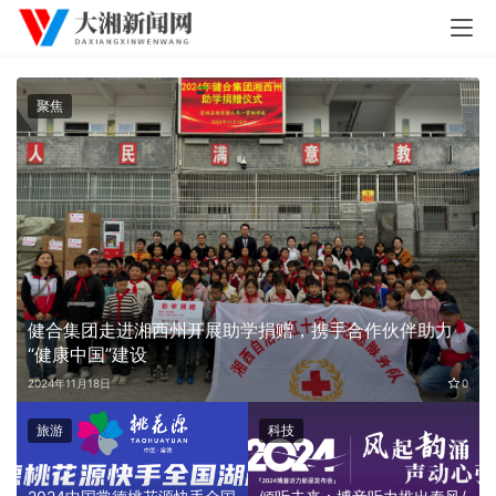
聚焦
健合集团走进湘西州开展助学捐赠，携手合作伙伴助力
“健康中国”建设
0
2024年11月18日
0
旅游
科技