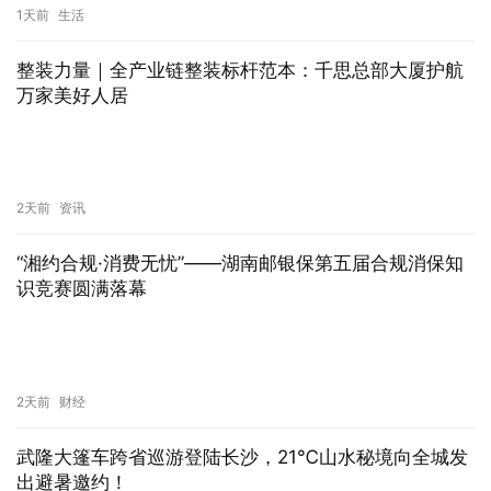
1天前
生活
整装力量｜全产业链整装标杆范本：千思总部大厦护航
万家美好人居
2天前
资讯
“湘约合规·消费无忧”——湖南邮银保第五届合规消保知
识竞赛圆满落幕
2天前
财经
武隆大篷车跨省巡游登陆长沙，21℃山水秘境向全城发
出避暑邀约！