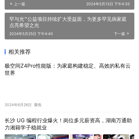
全家老小一起看
上一篇
2024年5月13日 下午4:35
罕与光™公益项目持续扩大受益面，为更多罕见病家庭
点亮希望之光
2024年5月25日 下午4:40
下一篇
相关推荐
极空间Z4Pro性能版：为家庭构建稳定、高效的私有云
世界
2024年6月26日
聚焦
长沙 UG 编程行业爆火！岗位多元薪资高，湖南万通助
力湘籍学子稳就业