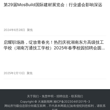
第29届MosBuild国际建材展览会：行业盛会影响深远
2024年6月28日
聚焦
启耀职场路，绽放青春光！热烈庆祝湖南东方高级技工
学校（湖南万通技工学校）2025年春季校园招聘会圆满
举办
2025年2月13日
聚焦
关于我们
-
免责申明
- 招聘信息 -
联系我们
Copyright © 大湘新闻网
湘ICP备20230461201号-3
网站所刊载信息部分转载互联网，不代表本网观点|如有侵犯到您权利，请联系
站长