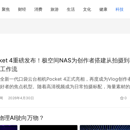
聚焦
财经
消费
旅游
生活
文化
健康
科技
cket 4重磅发布！极空间NAS为创作者搭建从拍摄
工作流
全新一代口袋云台相机Pocket 4正式亮相，再度成为Vlog创作
好者的焦点机型。随着高清视频成为日常拍摄标配，海量素材的
全存储与高效管理，也成为用户在创作之外必须面对的现实问题
网
2026年4月30日
0
心需求，极空间私有云凭借成熟稳定的NAS体验与灵活多样的
适配大疆影像设备，为用户搭建起从拍摄到存储的顺畅工作流，
理AI驶向万物？