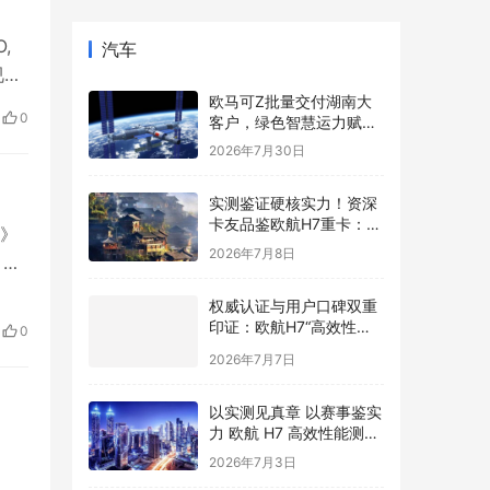
,
汽车
视觉
欧马可Z批量交付湖南大
，共
0
客户，绿色智慧运力赋能
城市物流全面升级
2026年7月30日
实测鉴证硬核实力！资深
卡友品鉴欧航H7重卡：爬
》
坡有劲、省油省心、长途
2026年7月8日
。康
好开
造
权威认证与用户口碑双重
业
印证：欧航H7“高效性能”
0
产品测试在渝完成
2026年7月7日
以实测见真章 以赛事鉴实
力 欧航 H7 高效性能测试
收官暨全国节油赛开启
2026年7月3日