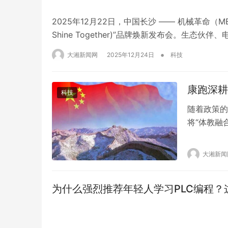
2025年12月22日，中国长沙 —— 机械革命（M
Shine Together)”品牌焕新发布会。生
体系的重磅发布。立足 11 年发展积淀，机械革
•
大湘新闻网
2025年12月24日
科技
赴每一…
康跑深耕
科技
随着政策的
将“体教融
跑AI智慧
覆盖“教、
大湘新闻
态的引领者
+学…
为什么强烈推荐年轻人学习PLC编程？