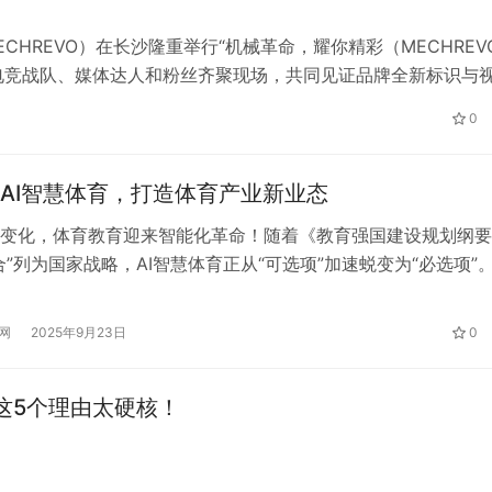
ECHREVO）在长沙隆重举行“机械革命，耀你精彩（MECHREVO
态伙伴、电竞战队、媒体达人和粉丝齐聚现场，共同见证品牌全新标识与
命将继续秉持 “用心为用户” 的初心使命，在未来十年与用户携手
0
AI智慧体育，打造体育产业新业态
变化，体育教育迎来智能化革命！随着《教育强国建设规划纲要
合”列为国家战略，AI智慧体育正从“可选项”加速蜕变为“必选项”
体育以政策为帆、技术为桨，在体育产业升级浪潮中率先破局，打
学、测、练、评、赛”全流程的智能化解决方案，成为体育产业新
网
2025年9月23日
0
。 一、政策+市场双轮驱动 政策赋能：国家明确要求构建“体育
这5个理由太硬核！