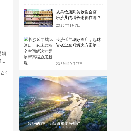
从美妆店到美妆集合店，
乐沙儿的增长逻辑在哪？
2025年11月7日
长沙延年城际酒店，冠珠
岩板全空间解决方案焕新
高端旅居新境
逻辑
可以
2025年10月27日
AI
0
整装力量
一次好的旅行，值得被更好地录
部大厦护