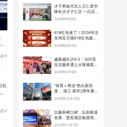
才子男装代言人王仁君空
降长沙才子汇店 一日店长
实力赋能终端热销
2026年6月5日
618红包来了！2026年京
，
东淘宝天猫618红包最后
一波领取口令放出，618
的一
2026年6月3日
最便宜购买时间节点与无
个看
门槛红包隐藏领取入口详
0
越夜越长沙4.0：当抖音
解，一文读懂！
生活服务遇上火辣湘菜，
这场嘉年华火遍全城！
2026年4月9日
形机
“体育＋商业”热出新高
度， 珠江·星环2周年赛事
承
流量激活消费新场景
2025年12月15日
以多
中
0
以服务树口碑，以创新谋
发展，慧友酒店集团用实
践定义酒店品牌新范式
2025年11月7日