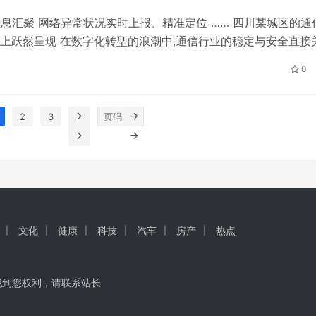
息汇聚 网络异常状况实时上报、精准定位 …… 四川某城区的通
屏上跃然呈现 在数字化转型的浪潮中,通信行业的稳定与安全直接
四川某城区通信网络的高效运营与稳健发展,今年4月,四川中国
0
2
3
文化
健康
科技
汽车
房产
热点
犯到您权利，请联系站长