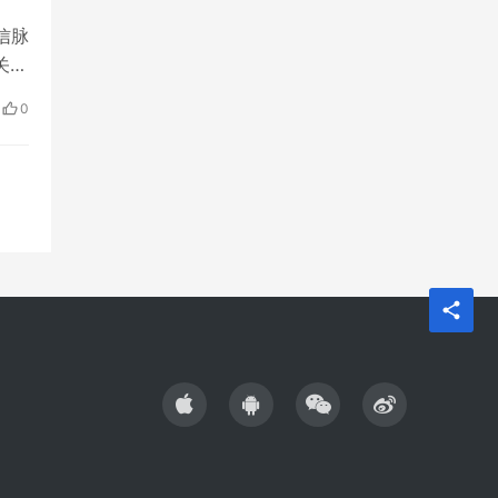
信脉
关系
移动
0