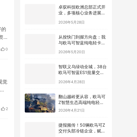
卓驭科技欧洲总部正式开
业，多项核心业务进展发
布！
2026年5月28日
好的
从按快门到握方向盘：我
资
与欧马可智蓝纯电轻卡相
0
识相知的心里话
2026年5月20日
0
智联义乌绿动全城，38台
欧马可智蓝ES1批量交付
义乌快递物流大客户
2026年4月28日
视觉
为
翻山越岭更从容，欧马可
设计
Z智慧生态高端纯电轻卡
贵州上市
，
2026年4月21日
2
，使
捷报频传！50辆欧马可Z
交付头部冷链企业，赋能
京津冀冷链高质量发展
2026年4月2日