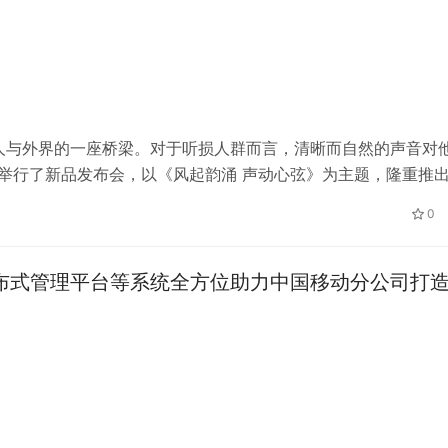
人与外界的一座桥梁。对于听损人群而言，清晰而自然的声音对
地举行了新品发布会，以《风起韵涌 声动心弦》为主题，隆重推
功率耳背式助听器，以其卓越性能和尖端技术，志在革新助听器
0
 产…
、分布式管理平台等系统全方位助力中国移动分公司打