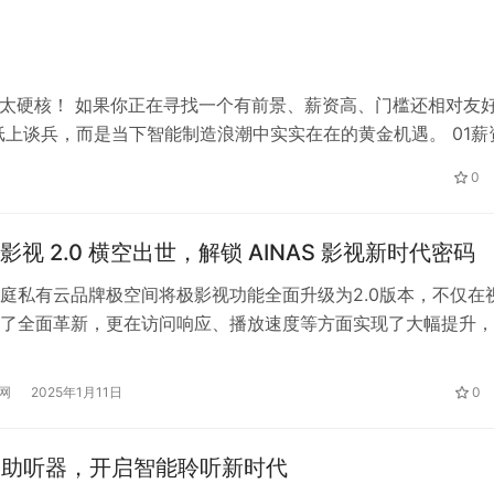
由太硬核！ 如果你正在寻找一个有前景、薪资高、门槛还相对友
纸上谈兵，而是当下智能制造浪潮中实实在在的黄金机遇。 01薪
的数据显示，PLC工程师平均月薪高达1.2万元，资深工程师年薪3
0
视 2.0 横空出世，解锁 AINAS 影视新时代密码
庭私有云品牌极空间将极影视功能全面升级为2.0版本，不仅在
了全面革新，更在访问响应、播放速度等方面实现了大幅提升，
加流畅、便捷的观影体验，正式开启AINAS影视新时代。 界面
智能推荐助力高效观影 极影视2.0在界面设计上进行了大胆创新
网
2025年1月11日
0
的UI设计。新的界面更加美观易用，色彩搭配和谐，布局合理
列助听器，开启智能聆听新时代