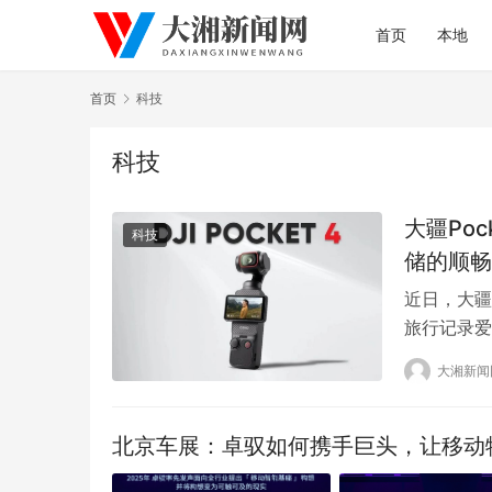
首页
本地
首页
科技
科技
大疆Po
科技
储的顺畅
近日，大疆
旅行记录爱
时备份、安
大湘新闻
针对这一核
方案，深度
创作不…
北京车展：卓驭如何携手巨头，让移动物