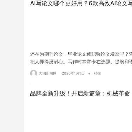
AI写论文哪个更好用？6款高效AI论文
还在为期刊论文、毕业论文或职称论文发愁吗？
把人弄得没耐心。写作时常常卡在选题、提纲和语
给思路，AI写论文能帮助润色，AI论文生成能整理
•
大湘新闻网
2026年1月1日
科技
写教材也能帮你做大纲。下面我会介绍文希A…
品牌全新升级！开启新篇章：机械革命
武隆大篷车
秘境向全城