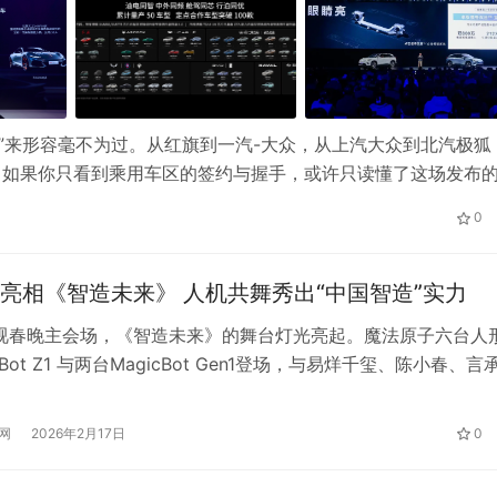
齐聚”来形容毫不为过。从红旗到一汽-大众，从上汽大众到北汽极狐
，如果你只看到乘用车区的签约与握手，或许只读懂了这场发布
——卓驭是本届车展唯一将商用车搬上乘用车主展台的公司。这
0
：…
亮相《智造未来》 人机共舞秀出“中国智造”实力
央视春晚主会场，《智造未来》的舞台灯光亮起。魔法原子六台人
cBot Z1 与两台MagicBot Gen1登场，与易烊千玺、陈小春、言
同台协作完成演绎。 作为具身智能领域的代表企业，魔法原子
器人亮相国民级舞台，通过一场高密度表演，为节目注入鲜明的
网
2026年2月17日
0
。 伴随音乐节奏推进，人与人形机器人实现节拍同步，…