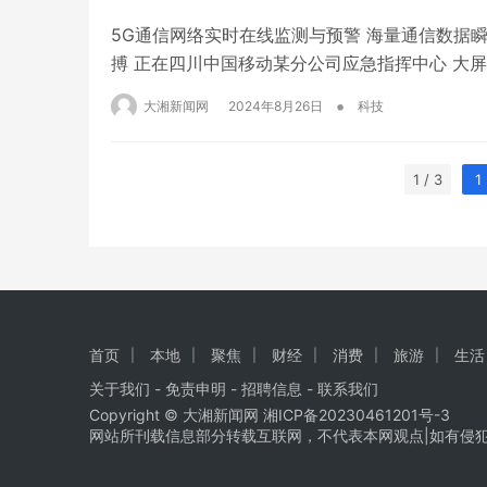
5G通信网络实时在线监测与预警 海量通信数据瞬
搏 正在四川中国移动某分公司应急指挥中心 大
到社会经济的平稳运行与民众生活的便利。为确保
•
大湘新闻网
2024年8月26日
科技
某分公司正式携手itc保伦股份,共同…
1 / 3
1
首页
本地
聚焦
财经
消费
旅游
生活
关于我们
-
免责申明
- 招聘信息 -
联系我们
Copyright © 大湘新闻网
湘ICP备20230461201号-3
网站所刊载信息部分转载互联网，不代表本网观点|如有侵