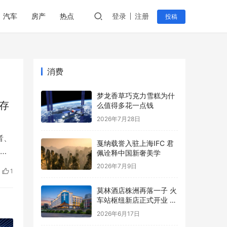
汽车
房产
热点
登录
注册
投稿
消费
梦龙香草巧克力雪糕为什
到存
么值得多花一点钱
2026年7月28日
者、
戛纳载誉入驻上海IFC 君
及
佩诠释中国新奢美学
。
2026年7月9日
1
传输
让
莫林酒店株洲再落一子 火
车站枢纽新店正式开业 补
齐城芯商旅配套
2026年6月17日