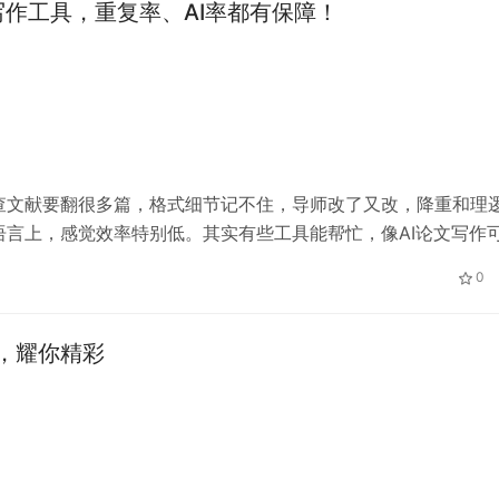
写作工具，重复率、AI率都有保障！
查文献要翻很多篇，格式细节记不住，导师改了又改，降重和理
言上，感觉效率特别低。其实有些工具能帮忙，像AI论文写作
参考，AI写MBA论文能提供案例框架，AI写专著能给章节建议，
0
，耀你精彩
跨省巡游登陆长沙，21℃山水
发出避暑邀约！
一次好的旅行，值得被更好地记住