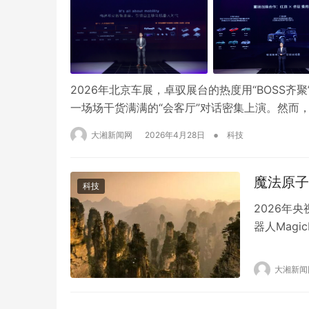
2026年北京车展，卓驭展台的热度用“BOSS
一场场干货满满的“会客厅”对话密集上演。然而
半。在展台的另一侧，一台重卡安静地停在那里
•
大湘新闻网
2026年4月28日
科技
似反常的展陈，恰恰揭示了某种底层逻辑的巨变
魔法原子
科技
2026年
器人Magi
旭、罗嘉豪
形态人形机
大湘新闻
国智造表达