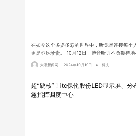
在如今这个多姿多彩的世界中，听觉是连接每个
更是弥足珍贵。 10月12日，博音听力不负期待
秦风系列特大功率耳背式助听器与汉韵系列超大
•
大湘新闻网
2024年10月19日
科技
场，引领新的聆听风尚。 助听器行业进入增长拐点
超“硬核”！itc保伦股份LED显示屏
急指挥调度中心