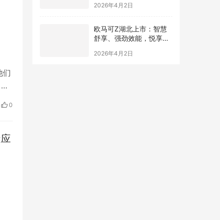
欧马可Z湖北上市：智慧
舒享、强劲效能，悦享货
运每一公里
2026年4月2日
他们
出了
市
0
造应