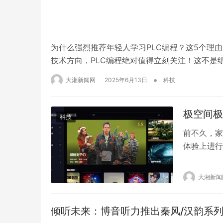
为什么强烈推荐年轻人学习PLC编程？这5个理
技术方向，PLC编程绝对值得立刻关注！这不是
高得“扎眼”，远超普通白领 根据招聘网站呈现出
•
大湘新闻网
2025年6月13日
科技
万+比比皆是。相比之下，2024年本…
极空间极影
科技
前不久，家
体验上进行
用户带来更
大胆创新，
大湘新闻
采用了全新
得信…
倾听未来：博音听力推出秦风/汉韵系