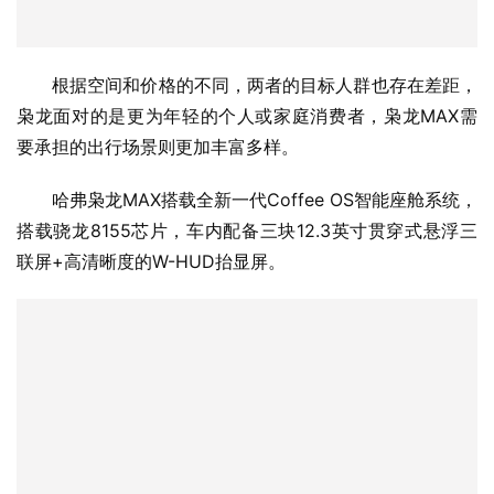
哈弗枭龙MAX搭载全新一代Coffee OS智能座舱系统，
搭载骁龙8155芯片，车内配备三块12.3英寸贯穿式悬浮三
联屏+高清晰度的W-HUD抬显屏。
智能驾驶方面，整车搭载了22个智能传感器，包括1个