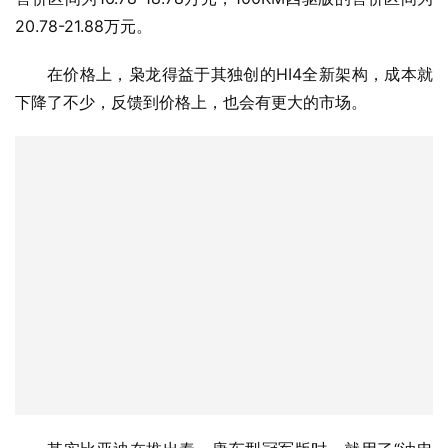
其实比亚迪在推出秦、唐车型冠军版时，就用了“油电
同价”来提高竞争力。不过在哈弗枭龙MAX亮相之后，实现
油电同价的同时，还实现了标配电四驱。
作为哈弗品牌寄予厚望的开路先锋，枭龙能否接棒曾经
的销量“王”哈弗H6延续辉煌，还需要交给市场。