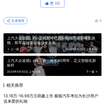
赞
(0)
生成海报
0
上汽大众途观L Pro之夜新时代国际电视节斑彩螺奖揭
晓，斯琴高娃荣获最佳女主角
上一篇
2024年4月29日 上午4:00
上汽大众途观L pro之夜：献礼40周年，定义智能化新
标杆
2024年4月30日 上午7:28
下一篇
相关推荐
13.18万-16.98万元萌趣上市 极狐汽车考拉为长沙用户
送来爱的礼物