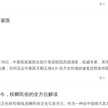
那在湖南，湖南万通汽车学校无疑是学习 PLC 与工业机器人专
0
户中家医
0月18日，中家医家庭医生医疗美容医院高朋满座，权威专家、美
播，共同见证中家医天鹅玉颈4.0–东方女性颈纹修复趋势发布
 大湾区卫视、触电新闻现场直播，微博、B站同步直播 学术引
0
今，槟榔民俗的全方位解读
俗文化研究领域,槟榔民俗文化引发关注。作为一种在中国南方及