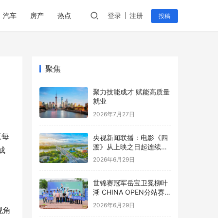
汽车
房产
热点
登录
注册
投稿
聚焦
聚力技能成才 赋能高质量
就业
2026年7月27日
童每
央视新闻联播：电影《四
渡》从上映之日起连续保
成
持单日票房冠军
2026年6月29日
世锦赛冠军岳宝卫冕柳叶
湖 CHINA OPEN分站赛
圆满闭幕
2026年6月29日
视角