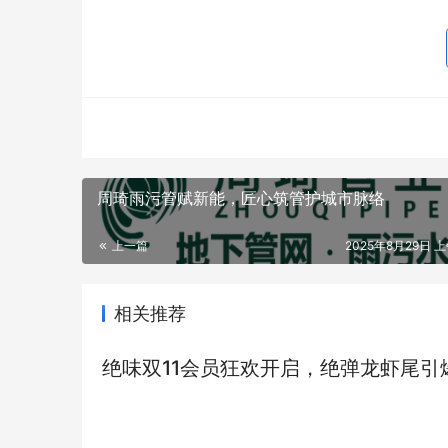
周琦雨污管赋新能，匠心筑管护城市脉络
上一篇
2025年8月29日 上
相关推荐
绝味双11会员狂欢开启，绝弹龙虾尾引