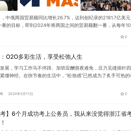
，中俄两国贸易额同比增长26.7%，达到创纪录的2181.7亿美
番的目标，即到2024年将两国之间的贸易额翻一番，从每年10
2024年，是中俄外贸快速发展的一大势头，俄罗斯市场将成为今
0
：O2O多彩生活，享受松弛人生
发展，学习工作马不停蹄、加班应酬熬夜难免，压力见缝插针四
紧绷神经。在快节奏的生活中，“松弛感”已然成为了炙手可热的
在难得的空闲时刻享受松弛的人生，放松紧绷的全身，上门推拿
不可缺的选项之一。随科技的发展，大数据技术的成熟，东郊到
网
2024年5月11日
0
先O2O上门推拿服务平台就此诞生。 东郊到家深刻理解现代人
体需…
考】6个月成功考上公务员，我从来没觉得浙江省
！