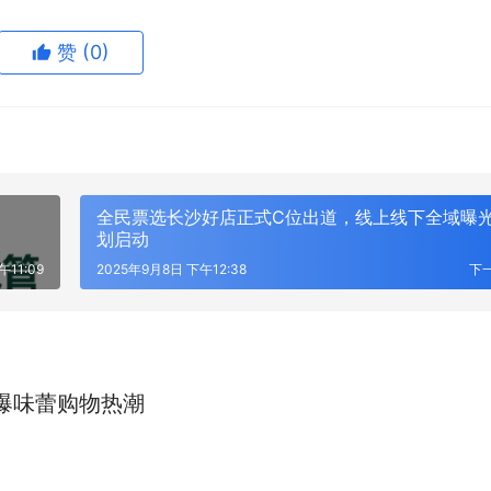
赞
(0)
全民票选长沙好店正式C位出道，线上线下全域曝
划启动
午11:09
2025年9月8日 下午12:38
下
爆味蕾购物热潮