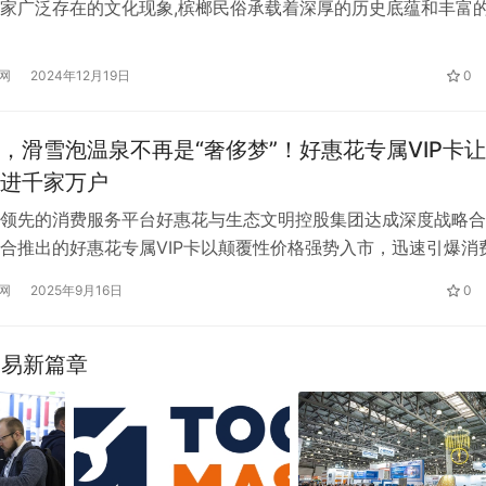
家广泛存在的文化现象,槟榔民俗承载着深厚的历史底蕴和丰富
在我国南方地区,槟榔习俗的历史源远流长。早在三国时期,吴国万
郡志》中就记载:“槟榔,大如枣,色青,似莲子。彼人以为贵异,婚族
网
2024年12月19日
0
此物;若邂逅不设,用相嫌恨。” 这表明当时槟榔在岭南地区的社…
，滑雪泡温泉不再是“奢侈梦”！好惠花专属VIP卡
进千家万户
领先的消费服务平台好惠花与生态文明控股集团达成深度战略合
合推出的好惠花专属VIP卡以颠覆性价格强势入市，迅速引爆消
性价比产品彻底打破了冰雪消费高门槛的传统认知，成为今冬旅
网
2025年9月16日
0
爆款。 该联名冰雪卡深度融合生态文明控股集团旗下多家顶级
源，整合了覆盖多类消费场景的立体权益包。消费者可享受包括
盖初高…
具贸易新篇章