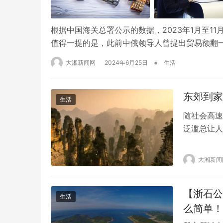
根据中国海关总署公示的数据，2023年1月至11月
值得一提的是，此前中俄领导人曾提出贸易额翻一
亿美元增至2000亿美元。因此，今年，也就是
•
大湘新闻网
2024年6月25日
生活
大的新机遇。 随着西方品牌…
东郊到家
生活
随社会高速
泛滥总让人
侈品，想要
然成为了必
大湘新闻
作为国内领
健康状态身
【浙石公
生活
么简单！