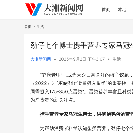
首页
本地
首页
生活
劲仔七个博士携手营养专家马冠
大湘新闻网
•
2025年9月2日 下午3:07
•
生活
“健康管理”已成为大众日常关注的核心议题
（2022）》明确提出“适量摄入蛋类”的重要性，
周需摄入175-350克蛋类”。蛋类营养丰富且
为消费者的新关注点。
携手营养
专家
马冠生博士，讲解鹌鹑
蛋
的
营
为帮助消费者科学认知蛋类营养，劲仔七个