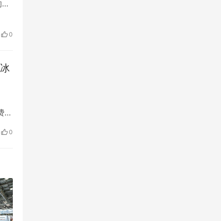
的人
震
好
0
让冰
费热
游
0
冰雪
滑