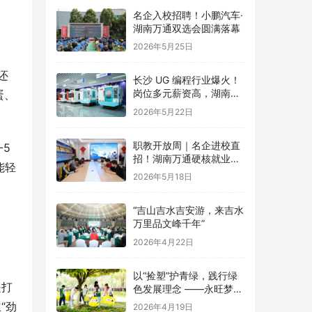
名企入校招聘！小鹏汽车·
湖南万通双选会圆满落幕
2026年5月25日
还
长沙 UG 编程行业爆火！
岗位多元薪资高，湖南万
蛋、
通助力湘籍学子稳就业
2026年5月22日
职教开放周｜名企进校直
-5
招！湖南万通硬核就业保
能轻
障，筑梦学子职场路
2026年5月18日
“吉山吉水吉安游，来吉水
万里品文峰千年”
2026年4月22日
以“捡塑”护青绿，践行绿
是打
色发展理念 ——永旺梦乐
城湖南双店地球保护日联
“劲
2026年4月19日