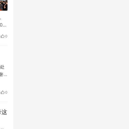
元。
00
年最
0
处
奢
俨
家
0
的亚
考这