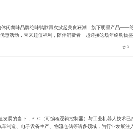
的休闲卤味品牌绝味鸭脖再次掀起美食狂潮！旗下明星产品——
享”优惠活动，带来超值福利，陪伴消费者一起迎接这场年终购物盛
1月17日，活动期间，绝味不仅为会员推出满减优惠、折扣套餐和限
0
飞速发展的当下，PLC（可编程逻辑控制器）与工业机器人技术已
汽车制造、电子设备生产、物流仓储等诸多领域，为行业发展注