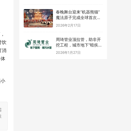
合公益活动圆满举行
春晚舞台迎来“机器熊猫”
魔法原子完成全球首次百
台机器人群控首秀
2026年2月17日
”，
周琦管业顶拉管，助非开
对饮
挖工程，城市地下“暗疾”
打消
终有解！
2026年1月27日
群体
颗小
鉴
注