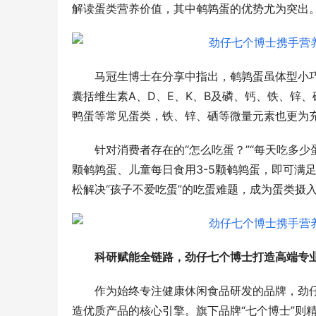
解读蛋类营养价值，其中鹌鹑蛋的优势尤为突出
马冠生博士在分享中指出，鹌鹑蛋虽体型小
囊括维生素A、D、E、K、B及磷、钙、铁、锌
鸭蛋等常见蛋类，铁、锌、硒等微量元素也更为充
针对消费者存在的“怎么吃蛋？”“每天吃多少
颗鹌鹑蛋、儿童每日食用3-5颗鹌鹑蛋，即可满
松解决“孩子不爱吃蛋”的吃蛋难题，成为蛋类摄
科研赋能全链路，
劲仔
七个博士打造高端
专
作为始终专注健康休闲食品研发的品牌，劲仔
造优质产品的核心引擎。旗下品牌“七个博士”则