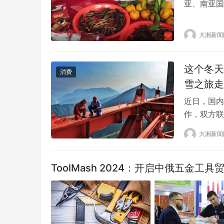
亚、南亚国
文内涵。 
在《南州八
大湘新闻
客,辄先逞
这个冬天
消费
雪之旅走
近日，国内
作，双方联
潮。这款高
大湘新闻
市场现象级
度假景区资
雪体验（覆
ToolMash 2024：开启中俄五金工