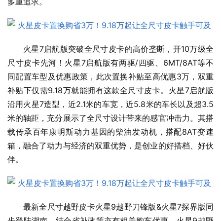
多重追求。
火星7启航版突破全尺寸皮卡的高价垄断，开10万级全
尺寸皮卡先河！火星7启航版有两驱/四驱、6MT/8AT等不
同配置车型及优惠政策，此次置换补贴至高优惠3万，双重
补贴下仅需9.18万就能拥有这款全尺寸皮卡。火星7启航版
沿用火星7造型，近2.1米的车宽，近5.8米的车长以及超3.5
米的轴距，充分展示了全尺寸设计带来的感官冲击力。其搭
载传承百年康明斯动力基因的柴油发动机，搭配8AT变速
箱，融合了动力与经济的双重优势，是创业的好搭档、好伙
伴。
最新全尺寸越野皮卡火星9越野刀锋版&火星7探界版同
步登陆湖南，结合省补政策亦有相关购车优惠。火星9越野