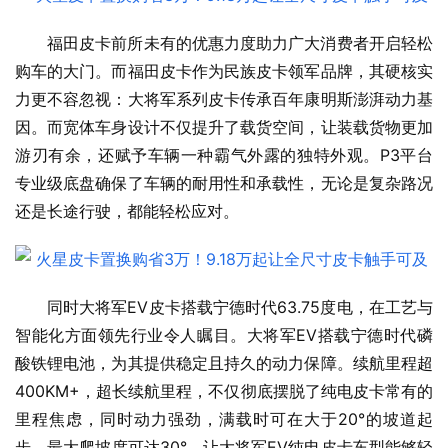
福田皮卡前所未有的优惠力度助力广大消费者开启轻松
购车的大门。而福田皮卡作为民族皮卡领军品牌，其硬核实
力更不容忽视：大将军系列皮卡传承百年康明斯澎湃动力基
因。而宽体车身设计不仅提升了载货空间，让装载货物更加
游刃有余，还赋予车辆一种霸气外露的独特外观。P3平台
专业级底盘确保了车辆的耐用性和承载性，无论是复杂路况
还是长途行驶，都能轻松应对。
同时大将军EV皮卡搭载宁德时代63.75度电，在工艺与
智能化方面领先行业令人瞩目。大将军EV搭载宁德时代磷
酸铁锂电池，为其提供稳定且持久的动力保障。续航里程超
400KM+，超长续航里程，不仅彻底摆脱了纯电皮卡常有的
里程焦虑，同时动力强劲，满载时可在大于20°的坡道起
步，最大爬坡度可达30°，让大将军EV纯电皮卡车型能够轻